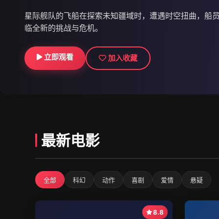
星际舰队的飞船在探索未知疆域时，遭遇时空扭曲，船
临全新的挑战与危机。
立即观看
立即观看
立即观看
加入收藏
加入收藏
加入收藏
最新电影
全部
科幻
动作
喜剧
爱情
悬疑
8.8