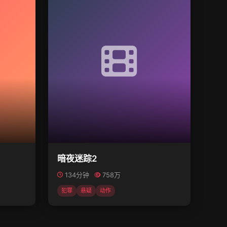
暗夜迷踪2
134分钟
758万
犯罪
悬疑
动作