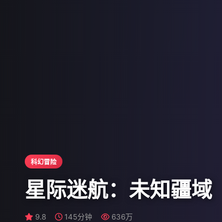
科幻冒险
星际迷航：未知疆域
9.4
9.8
9.5
145分钟
102分钟
107分钟
777万
705万
636万