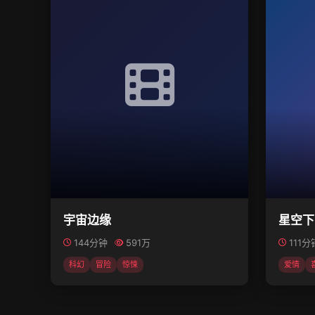
宇宙边缘
星空下
144分钟
591万
111分
科幻
冒险
惊悚
爱情